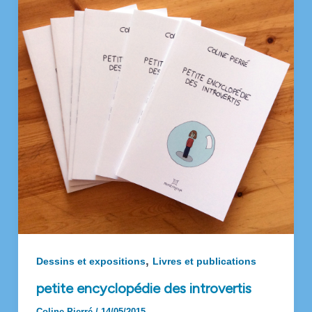
,
Dessins et expositions
Livres et publications
petite encyclopédie des introvertis
Coline Pierré
/
14/05/2015