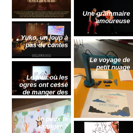
Une grammaire
amoureuse
Yuko, un loup à
pas de contes
Le voyage de
petit nuage
Le jour où les
ogres ont cessé
de manger des
enfants
Je peux te
manger ?