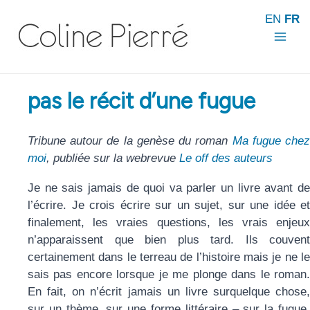
Aller
EN
FR
au
contenu
Mai
Men
pas le récit d’une fugue
Tribune autour de la genèse du roman
Ma fugue che
moi
, publiée sur la webrevue
Le off des auteurs
Je ne sais jamais de quoi va parler un livre avant de
l’écrire. Je crois écrire sur un sujet, sur une idée et
finalement, les vraies questions, les vrais enjeux
n’apparaissent que bien plus tard. Ils couvent
certainement dans le terreau de l’histoire mais je ne le
sais pas encore lorsque je me plonge dans le roman.
En fait, on n’écrit jamais un livre surquelque chose,
sur un thème, sur une forme littéraire – sur la fugue,