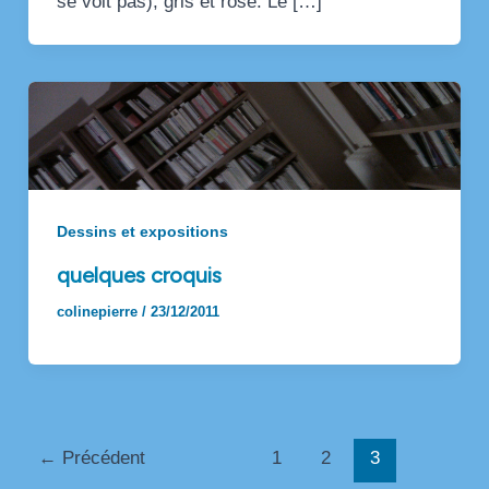
se voit pas), gris et rose. Le […]
Dessins et expositions
quelques croquis
colinepierre
/
23/12/2011
Pagination
←
Précédent
1
2
3
d’article