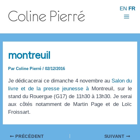
Aller
EN
FR
au
contenu
Mai
Men
montreuil
Par
Coline Pierré
/
02/12/2016
Je dédicacerai ce dimanche 4 novembre au
Salon du
livre et de la presse jeunesse à
Montreuil, sur le
stand du Rouergue (G17) de 11h30 à 13h30. Je serai
aux côtés notamment de Martin Page et de Loïc
Froissart.
Navigation
PRÉCÉDENT
SUIVANT