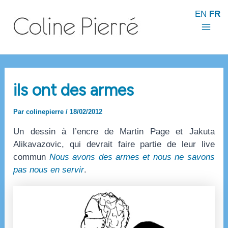
Aller
EN
FR
au
contenu
Mai
Men
ils ont des armes
Par
colinepierre
/
18/02/2012
Un dessin à l’encre de Martin Page et Jakuta
Alikavazovic, qui devrait faire partie de leur live
commun
Nous avons des armes et nous ne savons
pas nous en servir
.