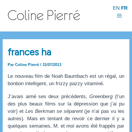
Aller
EN
FR
au
contenu
Mai
Men
frances ha
Par
Coline Pierré
/
31/07/2013
Le nouveau film de Noah Baumbach est un régal, un
bonbon intelligent, un frizzy pazzy vitaminé.
J’avais aimé ses deux précédents,
Greenberg
(l’un
des plus beaux films sur la dépression que j’ai pu
voir) et
Les Berkman se séparent
(je n’ai pas vu les
autres)
.
Mais en tentant de revoir ce dernier il y a
quelques semaines, M. et moi avons été frappés par