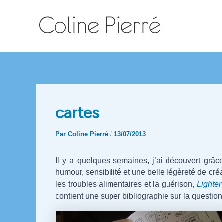
Aller
au
contenu
cartes
Par
Coline Pierré
/
13/07/2013
Il y a quelques semaines, j’ai découvert grâ
humour, sensibilité et une belle légèreté de cr
les troubles alimentaires et la guérison,
Lighte
contient une super bibliographie sur la question