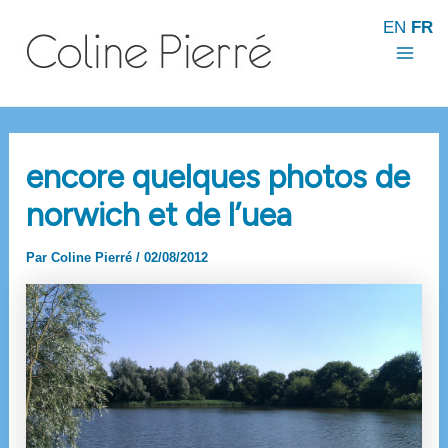
Aller
EN
FR
au
contenu
Mai
Men
encore quelques photos de
norwich et de l’uea
Par
Coline Pierré
/
02/08/2012