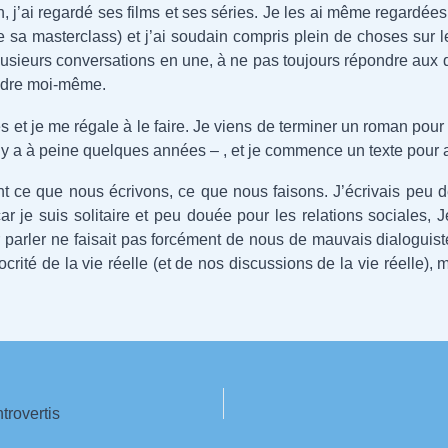
n, j’ai regardé ses films et ses séries. Je les ai même regardées 
e sa masterclass) et j’ai soudain compris plein de choses sur l
lusieurs conversations en une, à ne pas toujours répondre aux 
endre moi-même.
gues et je me régale à le faire. Je viens de terminer un roman p
il y a à peine quelques années – , et je commence un texte pou
t ce que nous écrivons, ce que nous faisons. J’écrivais peu de
r je suis solitaire et peu douée pour les relations sociales, 
 parler ne faisait pas forcément de nous de mauvais dialoguistes.
rité de la vie réelle (et de nos discussions de la vie réelle), m
trovertis