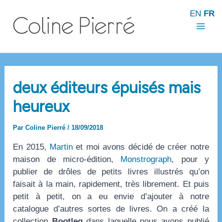
Aller
EN
FR
au
contenu
Mai
Men
deux éditeurs épuisés mais
heureux
Par
Coline Pierré
/
18/09/2018
En 2015,
Martin
et moi avons décidé de créer notre
maison de micro-édition,
Monstrograph
, pour y
publier de drôles de petits livres illustrés qu’on
faisait à la main, rapidement, très librement. Et puis
petit à petit, on a eu envie d’ajouter à notre
catalogue d’autres sortes de livres. On a créé la
collection
Bootleg
dans laquelle nous avons publié