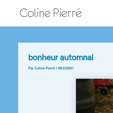
Aller
au
contenu
bonheur automnal
Par
Coline Pierré
/
08/11/2017