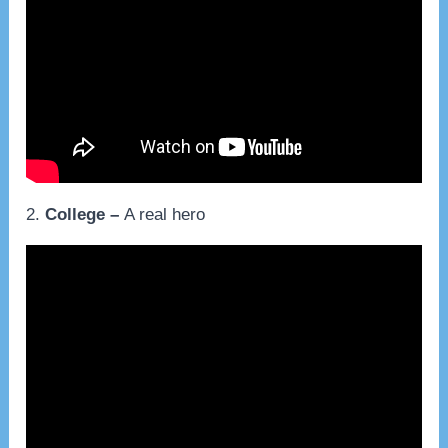
2.
College –
A real hero