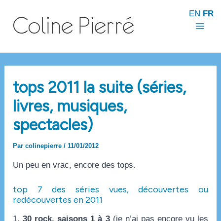
Aller
EN
FR
au
contenu
Mai
Men
tops 2011 la suite (séries,
livres, musiques,
spectacles)
Par
colinepierre
/
11/01/2012
Un peu en vrac, encore des tops.
top 7 des séries vues, découvertes ou
redécouvertes en 2011
1.
30 rock, saisons 1 à 3
(je n’ai pas encore vu les