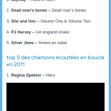
2.
Dead man’s bones –
Dead man’s bones
3.
She and him –
Volume One & Volume Two
4.
PJ Harvey –
Let england shake
5.
Silver Jews –
American water
top 5 des chansons écoutées en boucle
en 2011
1.
Regina Spektor –
Hero