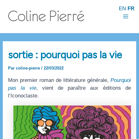
Aller
EN
FR
au
contenu
Mai
Men
sortie : pourquoi pas la vie
Par
coline-pierre
/
22/03/2022
Mon premier roman de littérature générale,
Pourquoi
pas la vie
, vient de paraître aux éditions de
l’Iconoclaste.