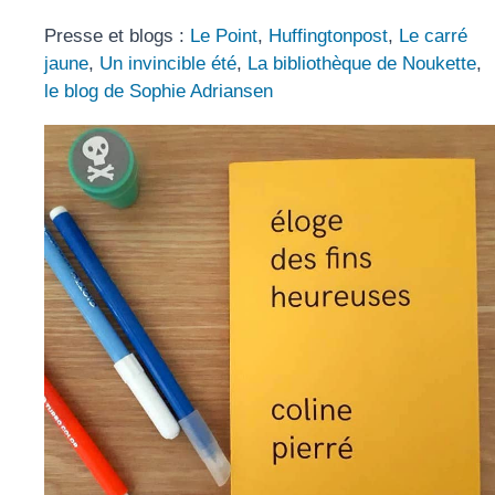
Presse et blogs :
Le Point
,
Huffingtonpost
,
Le carré
jaune
,
Un invincible été
,
La bibliothèque de Noukette
,
le blog de Sophie Adriansen