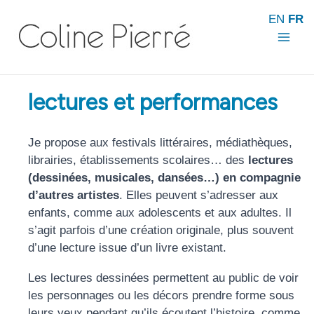
Aller
EN
FR
au
contenu
Mai
Men
lectures et performances
Je propose aux festivals littéraires, médiathèques,
librairies, établissements scolaires… des
lectures
(dessinées, musicales, dansées…) en compagnie
d’autres artistes
. Elles peuvent s’adresser aux
enfants, comme aux adolescents et aux adultes. Il
s’agit parfois d’une création originale, plus souvent
d’une lecture issue d’un livre existant.
Les lectures dessinées permettent au public de voir
les personnages ou les décors prendre forme sous
leurs yeux pendant qu’ils écoutent l’histoire, comme